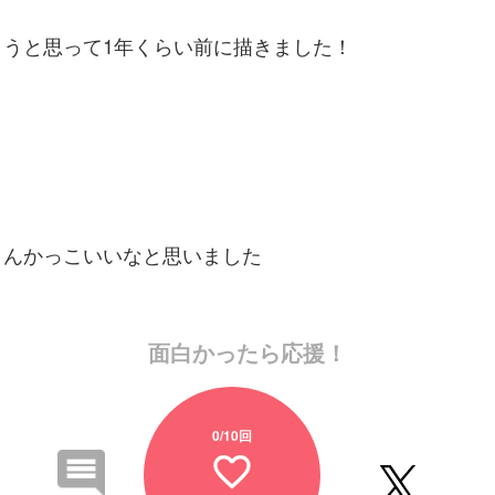
ようと思って1年くらい前に描きました！
さんかっこいいなと思いました
面白かったら応援！
0
/10回
favorite_border