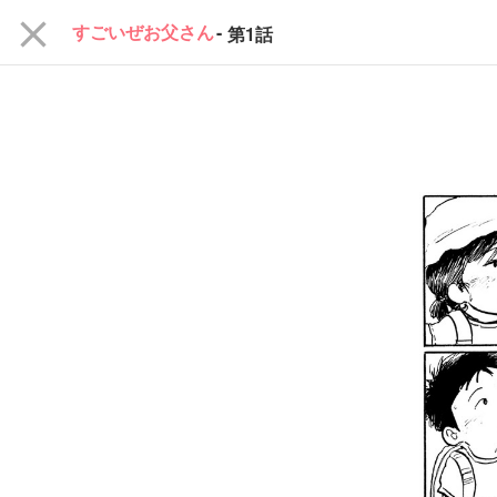
close
すごいぜお父さん
-
第1話