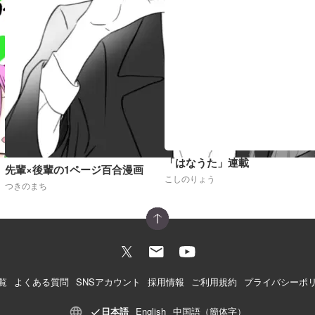
「はなうた」連載
先輩×後輩の1ページ百合漫画
こしのりょう
つきのまち
覧
よくある質問
SNSアカウント
採用情報
ご利用規約
プライバシーポ
日本語
English
中国語（簡体字）