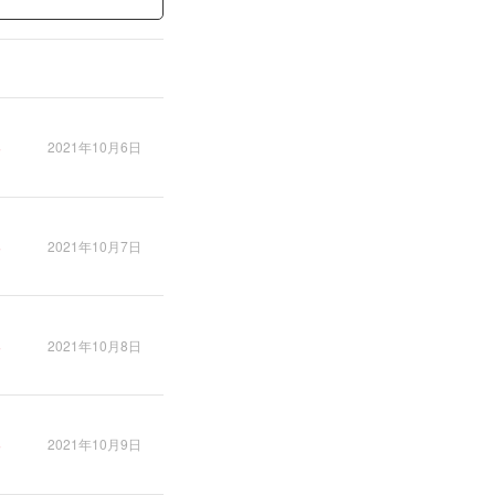
tv/CQ1uqddqqOu/?
ナンダ』挿入歌
v/CRYenj-h80f/?
ンジのチベたん』挿入歌
/tv/CSFwpaNhw2W/?
2021年10月6日
F
#歴史
2021年10月7日
2021年10月8日
2021年10月9日