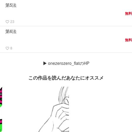
第5法
無料
23
favorite_border
第6法
無料
8
favorite_border
▶
onezerozero_flatのHP
この作品を読んだあなたにオススメ