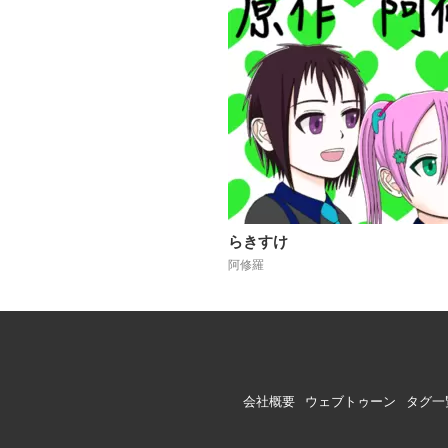
らきすけ
阿修羅
会社概要
ウェブトゥーン
タグ一