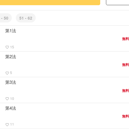
\r\n
https://www.instagram.com/
utm_medium=copy_link
『アー
 - 50
51 - 62
\r\n
https://www.instagram.com/t
utm_medium=copy_link
『オレ
第1法
\r\n
https://www.instagram.com
無料
utm_medium=copy_link
15
favorite_border
#青年
#ファンタジー・S
第2法
無料
5
favorite_border
第3法
無料
10
favorite_border
第4法
無料
11
favorite_border