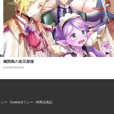
幽閉島の若旦那様
suzukimarume
リシー
Cookieポリシー
特商法表記