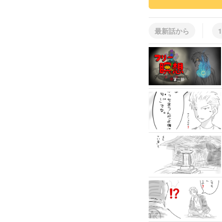
最新話から
1