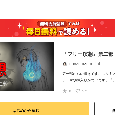
『フリー瞑想』第二部
onezerozero_flat
第一部からの続きです。
↓のリ
テーマや挿入歌が聴けます。
『
OPテーマ
star_rate
favorite_border
0
579
\r\n
https://www.instagram.com/t
utm_medium=copy_link
『ソワカ
\r\n
https://www.instagram.com/tv
はじめから読む
utm_medium=copy_link
『イン