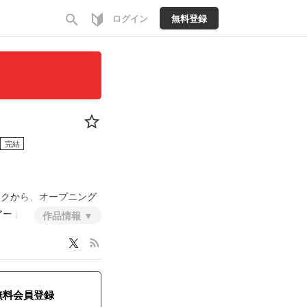
search
ログイン
無料登録
完結
ンクから、オープニング
アートマン』第二部
作品情報
rss_feed
v/CUit1jDhda0/?
』OPテーマ
/CPoe7Z-htIj/?
無料会員登録
ドア神』挿入歌