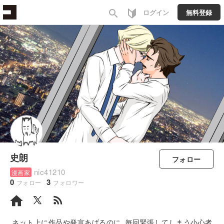
search
ログイン
無料登録
史朗
フォロー
nic41210
漫画家
0
3
フォロー
フォロワー
rss_feed
ネット上に作品や発言あげるのに 毎回緊張してしまう小心者