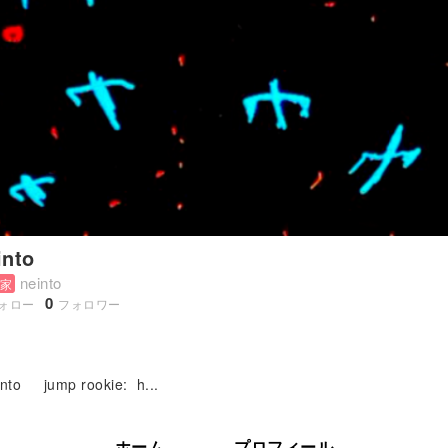
into
neinto
家
0
ォロー
フォロワー
into jump rookie: h...
ホーム
プロフィール