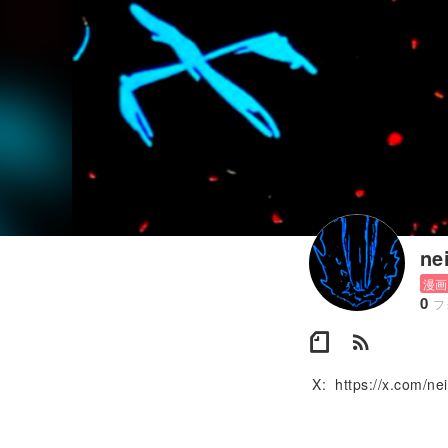
ne
漫画
0
フ
rss_feed
X: https://x.com/ne