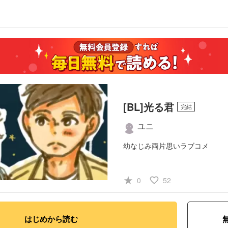
[BL]光る君
完結
ユニ
幼なじみ両片思いラブコメ
#日常系
#BL
star_rate
favorite_border
0
52
はじめから読む