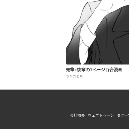
先輩×後輩の1ページ百合漫画
つきのまち
会社概要
ウェブトゥーン
タグ一