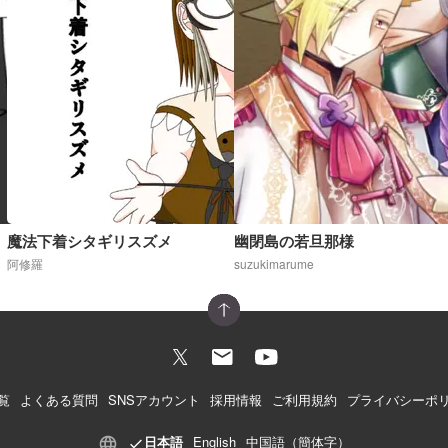
魔法下着シタギリスズメ
幽閉島の若旦那様
阿修羅
suzukimarume
覧
よくある質問
SNSアカウント
採用情報
ご利用規約
プライバシーポ
日本語
English
中国語（簡体字）