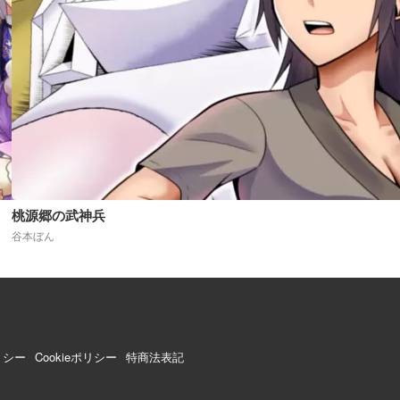
桃源郷の武神兵
谷本ぼん
リシー
Cookieポリシー
特商法表記