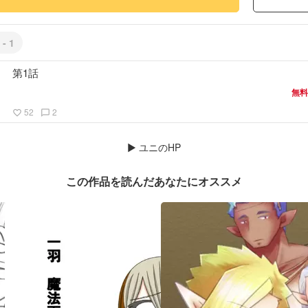
 - 1
第1話
無料
52
2
favorite_border
chat_bubble_outline
▶
ユニのHP
この作品を読んだあなたにオススメ