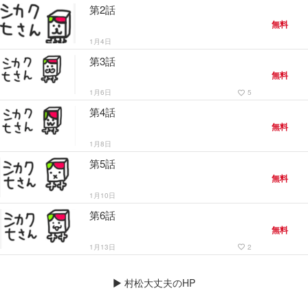
第2話
無料
1月4日
第3話
無料
1月6日
5
favorite_border
第4話
無料
1月8日
第5話
無料
1月10日
第6話
無料
1月13日
2
favorite_border
▶
村松大丈夫のHP