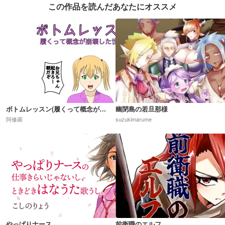
この作品を読んだあなたにオススメ
ボトムレッスン(履くって概念が崩壊した世界)R18
幽閉島の若旦那様
阿修羅
suzukimarume
やっぱりナース
前衛職のエルフ