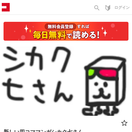
search
ログイン
新しい四コママンガシカク七さん