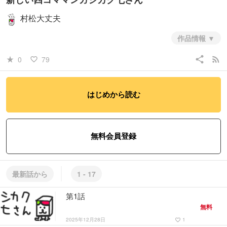
村松大丈夫
作品情報
一コマ完結が四回続く新しい四コママンガ
share
rss_feed
0
79
star_rate
favorite_border
#青年
#コメディ・ギャグ
#異世界
はじめから読む
無料会員登録
最新話から
1 - 17
第1話
無料
2025年12月28日
1
favorite_border