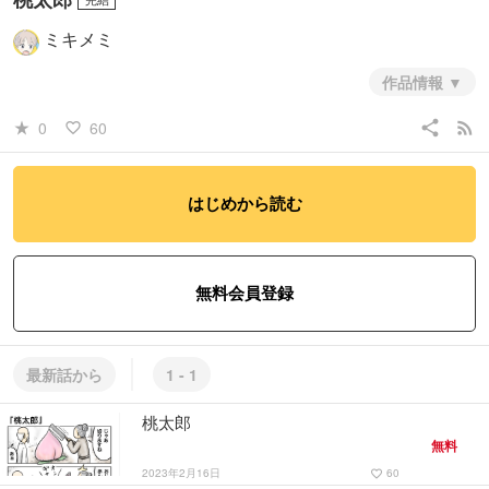
ミキメミ
作品情報
4コマ漫画です
share
rss_feed
0
60
star_rate
favorite_border
#少年
#青年
#コメディ・ギャグ
はじめから読む
無料会員登録
最新話から
1 - 1
桃太郎
無料
2023年2月16日
60
favorite_border