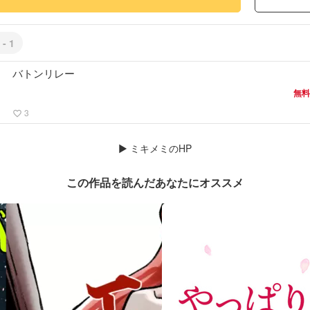
 - 1
バトンリレー
無料
3
favorite_border
▶
ミキメミのHP
この作品を読んだあなたにオススメ