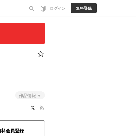
search
ログイン
無料登録
作品情報
コメディ・ギャグ
rss_feed
無料会員登録