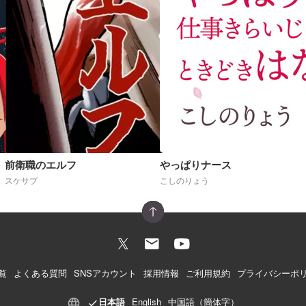
前衛職のエルフ
やっぱりナース
スケサブ
こしのりょう
覧
よくある質問
SNSアカウント
採用情報
ご利用規約
プライバシーポ
日本語
English
中国語（簡体字）