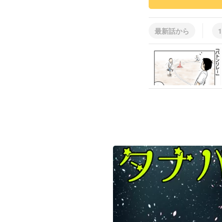
最新話から
1