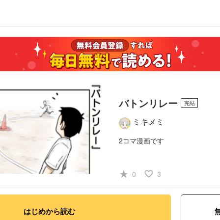
バトンリレー
完結
ミキメミ
2コマ漫画です
#少年
#スポーツ
#
star_rate
favorite_border
0
3
はじめから読む