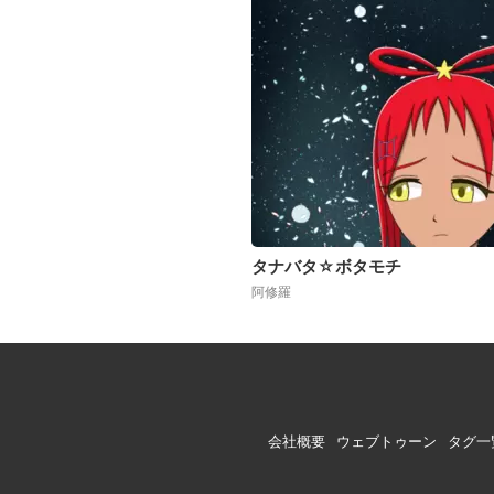
タナバタ☆ボタモチ
阿修羅
会社概要
ウェブトゥーン
タグ一