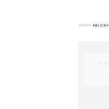
2023/5/9
#まいにち1
前