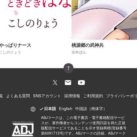
やっぱりナース
桃源郷の武神兵
こしのりょう
谷本ぼん
覧
よくある質問
SNSアカウント
採用情報
ご利用規約
プライバシーポ
日本語
English
中国語（簡体字）
ABJマークは、この電子書店・電子書籍配信サービ
スが、著作権者からコンテンツ使用許諾を得た正規
版配信サービスであることを示す登録商標(登録番号
第6091713号)です。ABJマークの詳細、ABJマーク