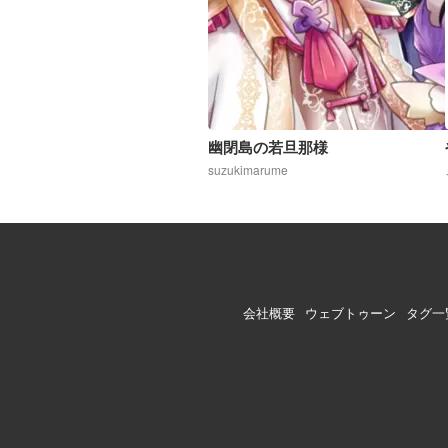
幽閉島の若旦那様
suzukimarume
会社概要
ウェブトゥーン
タグ一