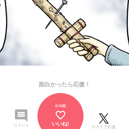
面白かったら応援！
0
/10回
favorite_border
いいね!
コメント
ポストで応援