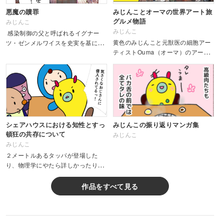
悪魔の贖罪
みじんことオーマの世界アート旅
グルメ物語
みじんこ
みじんこ
感染制御の父と呼ばれるイグナー
黄色のみじんこと元獣医の細胞アー
ツ・ゼンメルワイスを史実を基に、
ティストOuma（オーマ）のアート
いくつかのエピソードを改変して描
旅をマンガにした物語です。 １話目
く医療フィクション。細菌の存在が
が自己紹介になっています。
知られてなかった時代の産婦人科医
の葛藤を描きます。 ...
シェアハウスにおける知性とすっ
みじんこの振り返りマンガ集
頓狂の共存について
みじんこ
みじんこ
２メートルあるタッパが登場した
り、物理学にやたら詳しかったり。
ものづくりが得意なイケメンたちが
暮らすシェアハウスのちょっと無限
作品をすべて見る
次元な暮らしをつづったほんわかエ
ッセイマンガです。