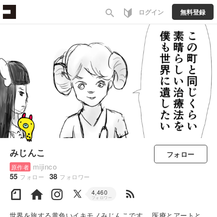
search
ログイン
無料登録
みじんこ
フォロー
mijinco
原作者
55
38
フォロー
フォロワー
rss_feed
4,460
フォロワー
世界を旅する黄色いイキモノみじんこです。 医療とアートと