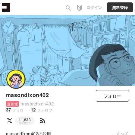
search
ログイン
無料登録
masondixon402
フォロー
masondixon402
漫画家
37
12
フォロー
フォロワー
rss_feed
11,833
フォロワー
masondixon402の説明
すべて