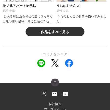
物ノ化アパート徒然帖
うちのお犬さま
原惟央李
原惟央李
とある町にある神社の裏にひっそり
うちのわんこの日常を描いてみまし
と建つ古い建物 そこに住むクセの
た。
強い住人と人ならざるものとの不思
議な物語です ...
作品をすべて見る
コミチをシェア
会社概要
ウェブトゥーン