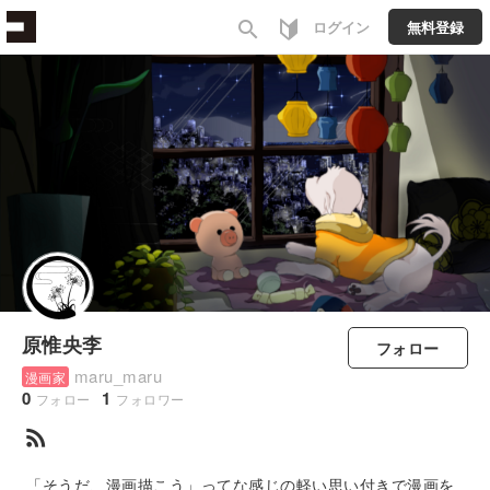
search
ログイン
無料登録
原惟央李
フォロー
maru_maru
漫画家
0
1
フォロー
フォロワー
rss_feed
「そうだ、漫画描こう」ってな感じの軽い思い付きで漫画を