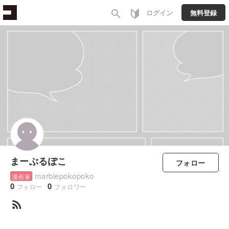
search
ログイン
無料登録
まーぶるぽこ
フォロー
marblepokopoko
漫画家
0
0
フォロー
フォロワー
rss_feed
すべて