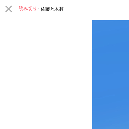
close
読み切り
-
佐藤と木村