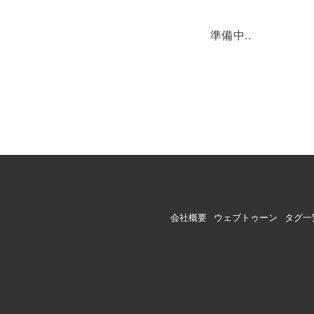
準備中..
会社概要
ウェブトゥーン
タグ一