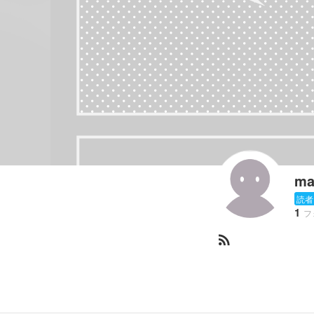
ma
読者
1
フ
rss_feed