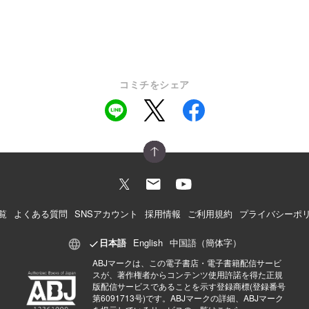
コミチをシェア
覧
よくある質問
SNSアカウント
採用情報
ご利用規約
プライバシーポ
日本語
English
中国語（簡体字）
ABJマークは、この電子書店・電子書籍配信サービ
スが、著作権者からコンテンツ使用許諾を得た正規
版配信サービスであることを示す登録商標(登録番号
第6091713号)です。ABJマークの詳細、ABJマーク