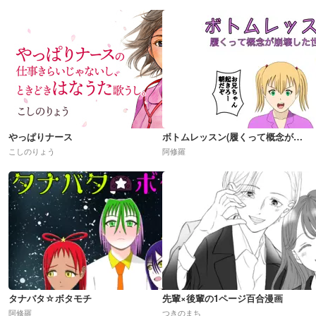
やっぱりナース
ボトムレッスン(履くって概念が崩壊した世界)R18
こしのりょう
阿修羅
タナバタ☆ボタモチ
先輩×後輩の1ページ百合漫画
阿修羅
つきのまち