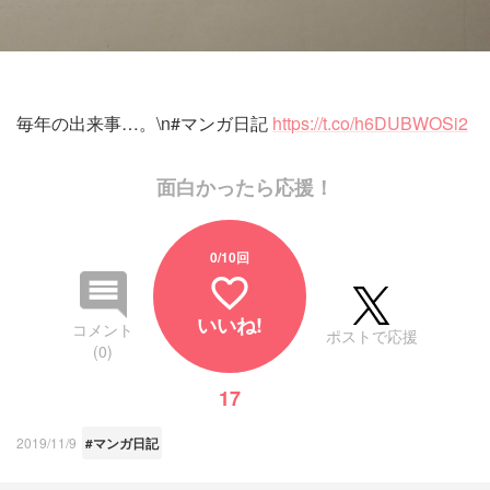
毎年の出来事…。\n#マンガ日記
https://t.co/h6DUBWOSi2
面白かったら応援！
0
/10回
favorite_border
いいね!
コメント
ポストで応援
(0)
17
2019/11/9
#マンガ日記