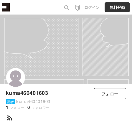
search
ログイン
無料登録
kuma460401603
フォロー
kuma460401603
読者
1
0
フォロー
フォロワー
rss_feed
すべて