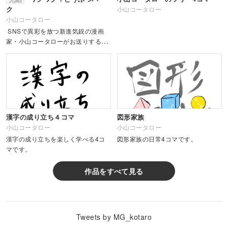
ク
小山コータロー
小山コータロー
SNSで異彩を放つ新進気鋭の漫画
家・小山コータローがお送りする
「みんな同じ顔」を持つどうぶつた
ちの世界。次々に繰り出されるシュ
ール4コマに食らいつけ！ &...
漢字の成り立ち４コマ
図形家族
小山コータロー
小山コータロー
漢字の成り立ちを楽しく学べる4コ
図形家族の日常4コマです。
マです。
作品をすべて見る
Tweets by MG_kotaro