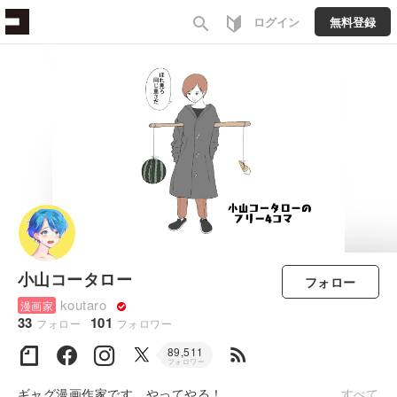
search
ログイン
無料登録
小山コータロー
フォロー
koutaro
漫画家
33
101
フォロー
フォロワー
rss_feed
89,511
フォロワー
ギャグ漫画作家です。やってやる！
すべて