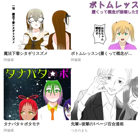
魔法下着シタギリスズメ
ボトムレッスン(履くって概念が崩壊した世界)R18
阿修羅
阿修羅
タナバタ☆ボタモチ
先輩×後輩の1ページ百合漫画
阿修羅
つきのまち