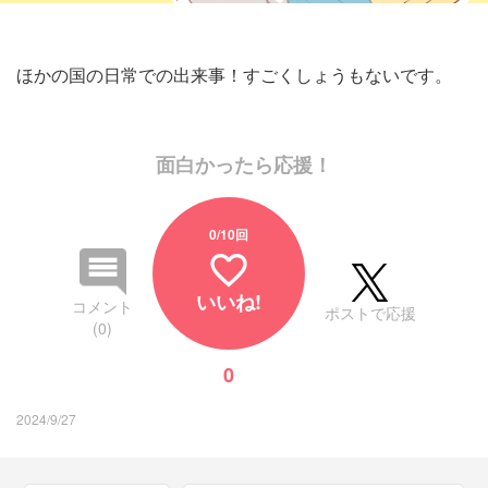
ほかの国の日常での出来事！すごくしょうもないです。
面白かったら応援！
0
/10回
favorite_border
いいね!
コメント
ポストで応援
(0)
0
2024/9/27