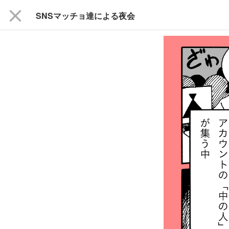
close
SNSマッチョ達による夜会