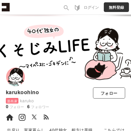
search
ログイン
無料登録
karukoohino
フォロー
karuko
漫画家
0
6
フォロー
フォロワー
rss_feed
出戻り、実家暮らし、40代独女、相方は黒猫。 こちらでは