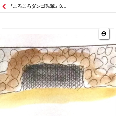
『ころころダンゴ先輩』316〜320話の付箋コメント