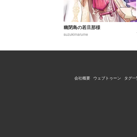
幽閉島の若旦那様
suzukimarume
会社概要
ウェブトゥーン
タグ一