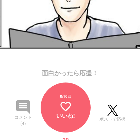
面白かったら応援！
0
/10回
favorite_border
いいね!
コメント
ポストで応援
(4)
20