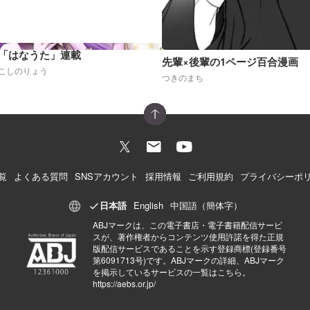
「はなうた」連載
先輩×後輩の1ページ百合漫画
こしのりょう
つきのまち
覧
よくある質問
SNSアカウント
採用情報
ご利用規約
プライバシーポ
日本語
English
中国語（簡体字）
ABJマークは、この電子書店・電子書籍配信サービ
スが、著作権者からコンテンツ使用許諾を得た正規
版配信サービスであることを示す登録商標(登録番号
第6091713号)です。ABJマークの詳細、ABJマーク
を掲示しているサービスの一覧はこちら。
https://aebs.or.jp/