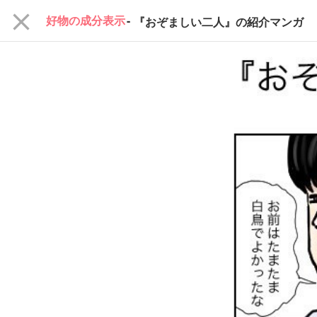
close
好物の成分表示
-
『おぞましい二人』の紹介マンガ