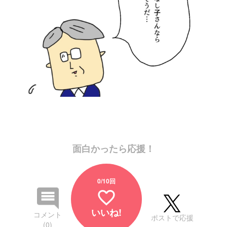
面白かったら応援！
0
/10回
favorite_border
いいね!
コメント
ポストで応援
(0)