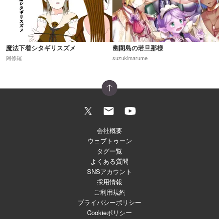
魔法下着シタギリスズメ
幽閉島の若旦那様
阿修羅
suzukimarume
会社概要
ウェブトゥーン
タグ一覧
よくある質問
SNSアカウント
採用情報
ご利用規約
プライバシーポリシー
Cookieポリシー