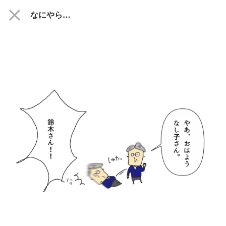
close
なにやら…