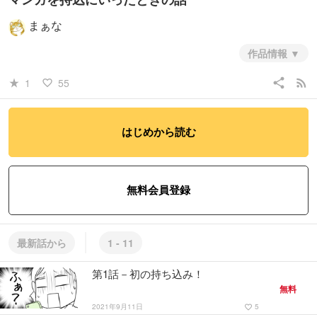
まぁな
作品情報
share
rss_feed
1
55
star_rate
favorite_border
#職業・ビジネス
#ノンフィクション・エッセイ
#日常系
はじめから読む
無料会員登録
最新話から
1 - 11
第1話－初の持ち込み！
無料
2021年9月11日
5
favorite_border