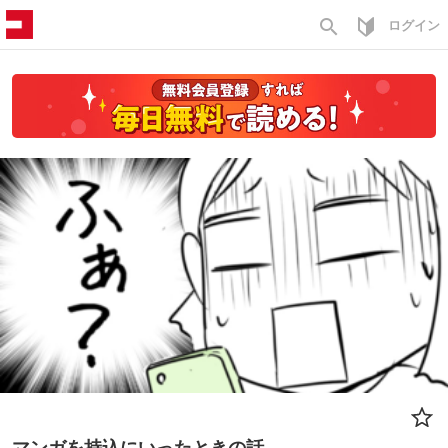
search
ログイン
マンガを持込にいったときの話