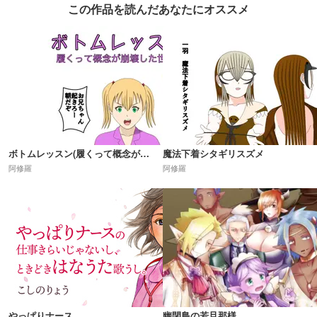
この作品を読んだあなたにオススメ
ボトムレッスン(履くって概念が崩壊した世界)R18
魔法下着シタギリスズメ
阿修羅
阿修羅
やっぱりナース
幽閉島の若旦那様