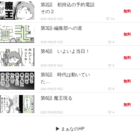
第2話 初持込の予約電話
その２
無料
2021年9月12日
10
favorite_border
第3話-編集部への道
無料
2021年9月13日
4
favorite_border
第4話 いよいよ当日！
無料
2021年9月16日
2
favorite_border
第5話 時代は動いてい
た…
無料
2021年9月19日
5
favorite_border
第6話 魔王現る
無料
2021年9月23日
4
favorite_border
▶
まぁなのHP