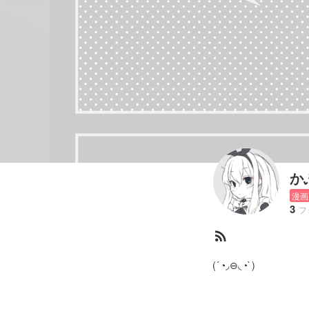
か
漫画
3
フ
rss_feed
(´◔◞⊖◟◔`)