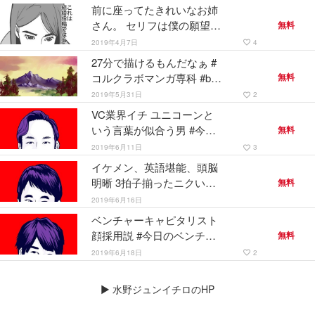
前に座ってたきれいなお姉
さん。 セリフは僕の願望。
無料
#きれいなお姉さんは好き
2019年4月7日
4
favorite_border
ですか #コルクラボマンガ
27分で描けるもんだなぁ #
専科
コルクラボマンガ専科 #bob
無料
ross #勝手に修行
2019年5月31日
2
favorite_border
VC業界イチ ユニコーンと
いう言葉が似合う男 #今日
無料
のベンチャーキャピタリス
2019年6月11日
3
favorite_border
ト #YJC #コルクラボマン
イケメン、英語堪能、頭脳
ガ専科 #似顔絵
明晰 3拍子揃ったニクいヤ
無料
ツ #今日のベンチャーキャ
2019年6月16日
ピタリスト #イケメン #似
ベンチャーキャピタリスト
顔絵 #コルクラボマンガ専
顔採用説 #今日のベンチャ
無料
科
ーキャピタリスト #YJC #
2019年6月18日
2
favorite_border
イケメン #コルクラボマン
ガ専科
▶
水野ジュンイチロのHP