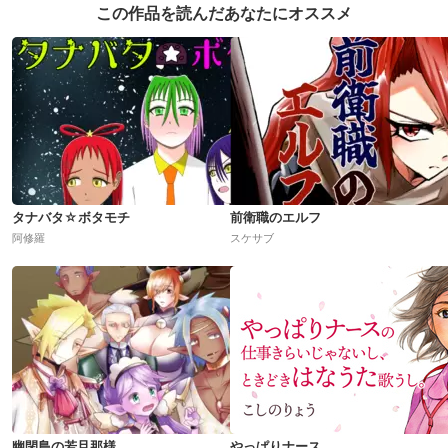
この作品を読んだあなたにオススメ
タナバタ☆ボタモチ
前衛職のエルフ
阿修羅
スケサブ
幽閉島の若旦那様
やっぱりナース