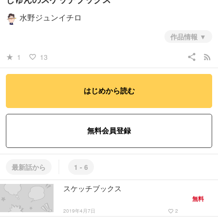
水野ジュンイチロ
作品情報
share
rss_feed
1
13
star_rate
favorite_border
はじめから読む
無料会員登録
最新話から
1 - 6
スケッチブックス
無料
2019年4月7日
2
favorite_border