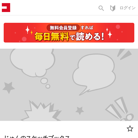
search
ログイン
じゅんのスケッチブックス