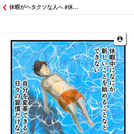
休暇がヘタクソな人へ #休暇のプロ #コルクラボマンガ専科 17/182の付箋コメント