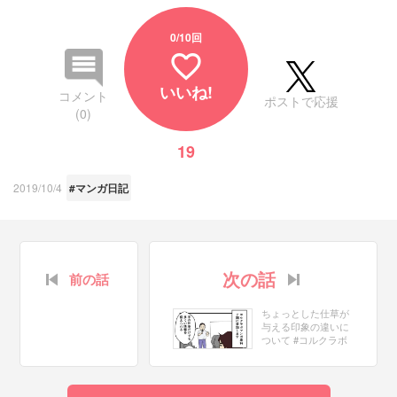
0
/10回
favorite_border
いいね!
コメント
ポストで応援
(0)
19
2019/10/4
#マンガ日記
次の話
前の話
ちょっとした仕草が
与える印象の違いに
ついて #コルクラボ
マンガ専科 2/182