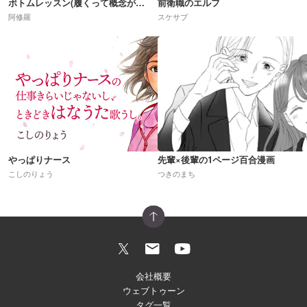
ボトムレッスン(履くって概念が崩壊した世界)R18
前衛職のエルフ
阿修羅
スケサブ
やっぱりナース
先輩×後輩の1ページ百合漫画
こしのりょう
つきのまち
会社概要
ウェブトゥーン
タグ一覧