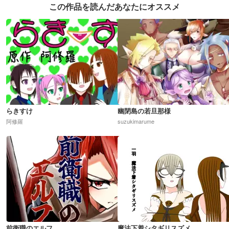
この作品を読んだあなたにオススメ
らきすけ
幽閉島の若旦那様
阿修羅
suzukimarume
前衛職のエルフ
魔法下着シタギリスズメ