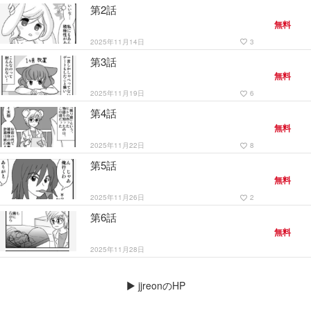
第2話
無料
2025年11月14日
3
favorite_border
第3話
無料
2025年11月19日
6
favorite_border
第4話
無料
2025年11月22日
8
favorite_border
第5話
無料
2025年11月26日
2
favorite_border
第6話
無料
2025年11月28日
▶
jjreonのHP