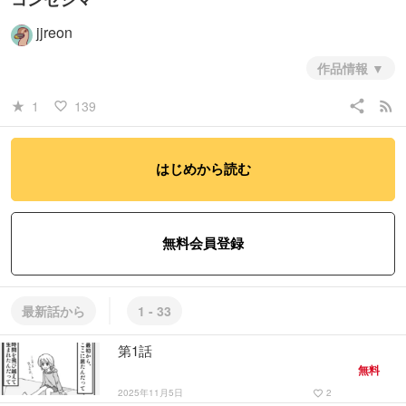
jjreon
作品情報
未来、再生された世界、人型動物が一人のヒトの子を育てる話と、その
share
rss_feed
1
139
star_rate
favorite_border
周りの群像劇。
ほのぼのシビアなＳＦ日常ストーリー4コマです。（長
編）
はじめから読む
#ファンタジー・SF
#日常系
#ヒューマン・ドラマ
無料会員登録
最新話から
1 - 33
第1話
無料
2025年11月5日
2
favorite_border