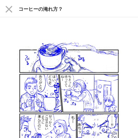
close
コーヒーの淹れ方？