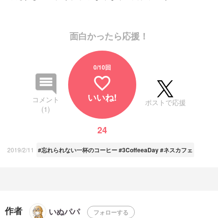
面白かったら応援！
0
/10回
favorite_border
いいね!
コメント
ポストで応援
(1)
24
2019/2/11
#忘れられない一杯のコーヒー #3CoffeeaDay #ネスカフェ
作者
いぬパパ
フォローする