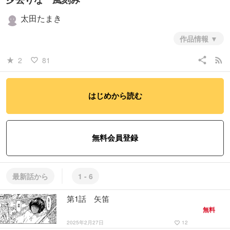
太田たまき
作品情報
畿内では戦乱の幕引きが成されようとしていた頃、遙か辺境で、その生
share
rss_feed
2
81
star_rate
favorite_border
まれながらの強弓をもって、小さな故郷の存亡をかけた小さな戦で戦い
続ける少女がいました。先のない日々の中、とある出会いから少女の心
は揺れます。
戦国の移ろいゆく時代を舞台に、少女の旅を描きます。
はじめから読む
#青年
#歴史
#ヒューマン・ドラマ
この作品には
性的な表現
が含まれています
無料会員登録
最新話から
1 - 6
第1話 矢笛
無料
2025年2月27日
12
favorite_border