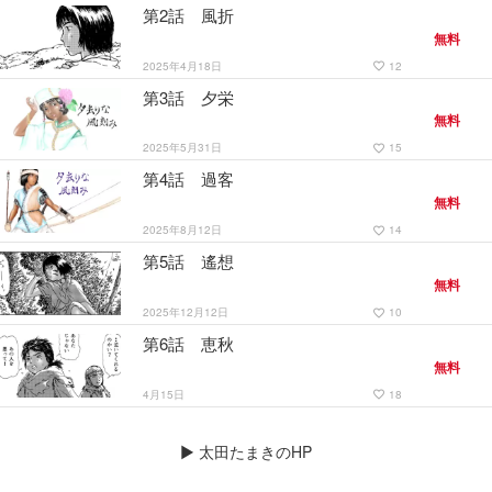
第2話 風折
無料
2025年4月18日
12
favorite_border
第3話 夕栄
無料
2025年5月31日
15
favorite_border
第4話 過客
無料
2025年8月12日
14
favorite_border
第5話 遙想
無料
2025年12月12日
10
favorite_border
第6話 恵秋
無料
4月15日
18
favorite_border
▶
太田たまきのHP