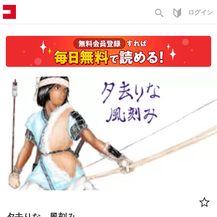
search
ログイン
夕去りな 風刻み