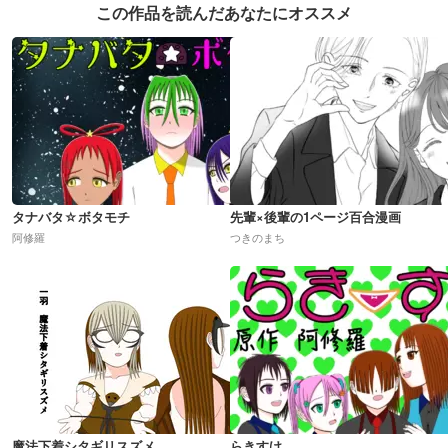
この作品を読んだあなたにオススメ
タナバタ☆ボタモチ
先輩×後輩の1ページ百合漫画
阿修羅
つきのまち
魔法下着シタギリスズメ
らきすけ