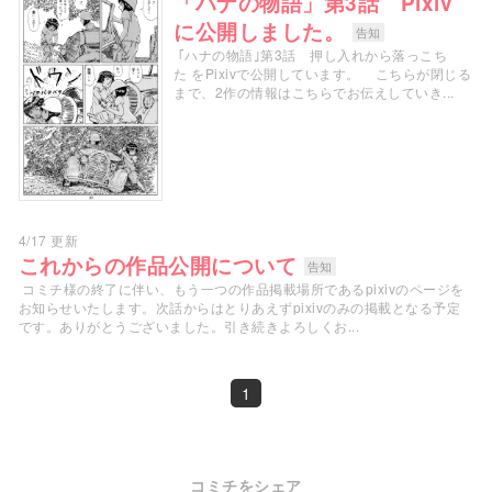
「ハナの物語」第3話 Pixiv
に公開しました。
告知
｢ハナの物語｣第3話 押し入れから落っこち
た をPixivで公開しています。 こちらが閉じる
まで、2作の情報はこちらでお伝えしていき...
4/17 更新
これからの作品公開について
告知
コミチ様の終了に伴い、もう一つの作品掲載場所であるpixivのページを
お知らせいたします。次話からはとりあえずpixivのみの掲載となる予定
です。ありがとうございました。引き続きよろしくお...
1
コミチをシェア