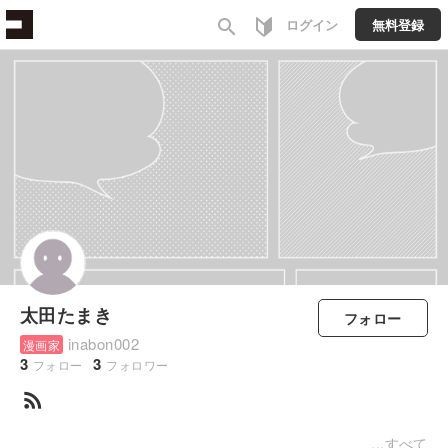
search
ログイン
無料登録
太田たまき
フォロー
inabon002
漫画家
3
3
フォロー
フォロワー
rss_feed
すべて