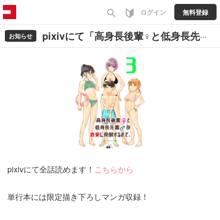
search
ログイン
無料登録
pixivにて「高身長後輩♀と低身長先輩♂が恋愛に発展するまで」配信中！
お知らせ
pixivにて全話読めます！
こちらから
単行本には限定描き下ろしマンガ収録！