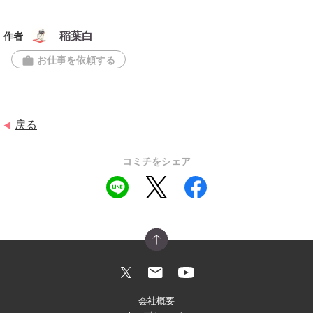
稲葉白
作者
お仕事を依頼する
work
戻る
◀
コミチをシェア
会社概要