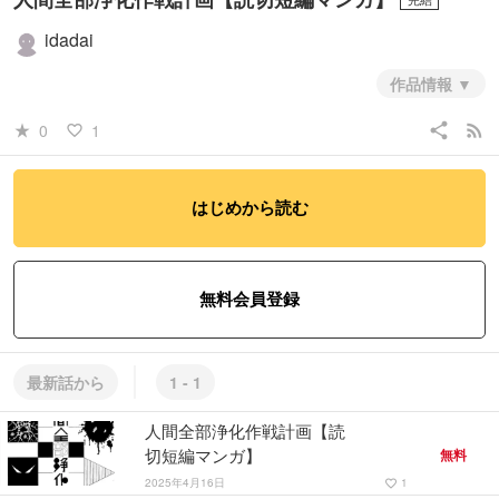
idadai
作品情報
平和な日常の裏で、世界を揺るがす“とんでもない計画”が密かに進行中
share
rss_feed
0
1
star_rate
favorite_border
――その名も 『人間全部浄化作戦計画』。 誰も知らない、知ってはい
けない、この計画の全貌とは…？
はじめから読む
#少年
#ファンタジー・SF
#コメディ・ギャグ
無料会員登録
最新話から
1 - 1
人間全部浄化作戦計画【読
切短編マンガ】
無料
2025年4月16日
1
favorite_border