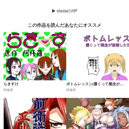
▶
idadaiのHP
この作品を読んだあなたにオススメ
らきすけ
ボトムレッスン(履くって概念が崩壊した世界)R18
阿修羅
阿修羅