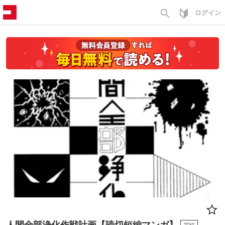
search
ログイン
人間全部浄化作戦計画【読切短編マンガ】
完結