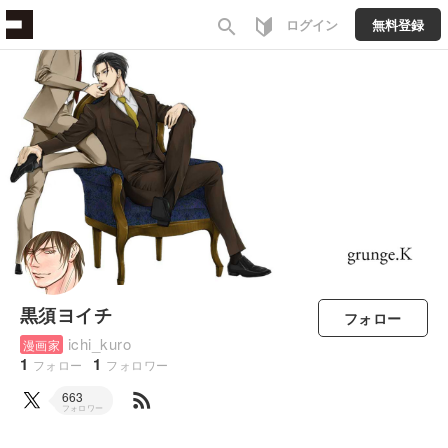
search
ログイン
無料登録
黒須ヨイチ
フォロー
ichi_kuro
漫画家
1
1
フォロー
フォロワー
rss_feed
663
フォロワー
すべて