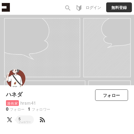
search
ログイン
無料登録
ハネダ
フォロー
hrsm41
漫画家
0
1
フォロー
フォロワー
rss_feed
5
フォロワー
すべて