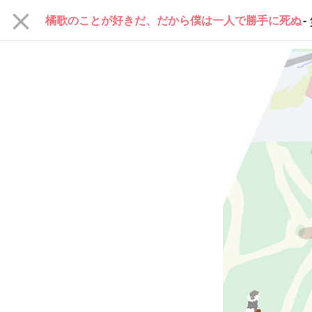
close
橘歌のことが好きだ、だから僕は一人で勝手に死ぬ
-