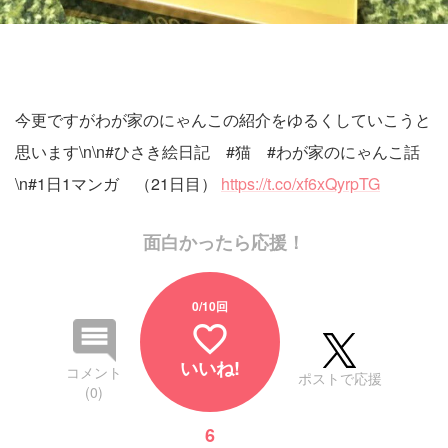
今更ですがわが家のにゃんこの紹介をゆるくしていこうと
思います\n\n#ひさき絵日記 #猫 #わが家のにゃんこ話
\n#1日1マンガ （21日目）
https://t.co/xf6xQyrpTG
面白かったら応援！
0
/10回
favorite_border
いいね!
コメント
ポストで応援
(0)
6