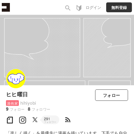
search
ログイン
無料登録
ヒヒ曜日
フォロー
hihiyobi
漫画家
9
8
フォロー
フォロワー
rss_feed
291
フォロワー
「楽しく描く」を最優先に漫画を描いています。下手でも自分