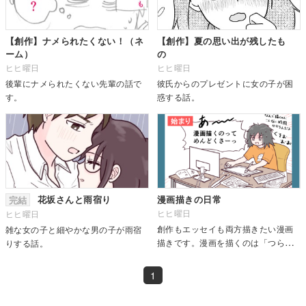
【創作】ナメられたくない！（ネ
【創作】夏の思い出が残したも
ーム）
の
ヒヒ曜日
ヒヒ曜日
後輩にナメられたくない先輩の話で
彼氏からのプレゼントに女の子が困
す。
惑する話。
花坂さんと雨宿り
漫画描きの日常
完結
ヒヒ曜日
ヒヒ曜日
創作もエッセイも両方描きたい漫画
雑な女の子と細やかな男の子が雨宿
描きです。漫画を描くのは「つら楽
りする話。
しい」ですね！Twitterにもアップし
ています。
1
→https://twitter.com/hihiyoubi