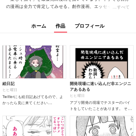
の漫画は全力で肯定してみせる。創作漫画、エッセイ漫画をア
すべて
ップしています。
ホーム
作品
プロフィール
絵日記
開発現場に迷い込んだ非エンジニ
アあるある
ヒヒ曜日
ヒヒ曜日
Twitterにも絵日記あげてるので、よ
アプリ開発の現場でテスターのバイ
かったら見に来てください
トをしていたことがあります。 その
♪ https://twitter.com/hihiyoubi
時に見聞きしたことをマイペースに
描いていきます。