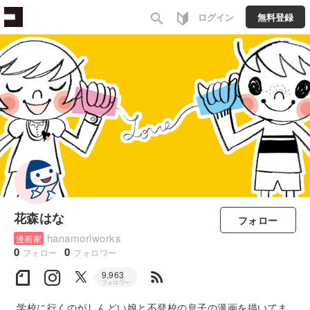
search
ログイン
無料登録
花森はな
フォロー
hanamoriworks
漫画家
0
0
フォロー
フォロワー
rss_feed
9,963
フォロワー
学校に行くのがしんどい娘と不登校の息子の漫画を描いてま