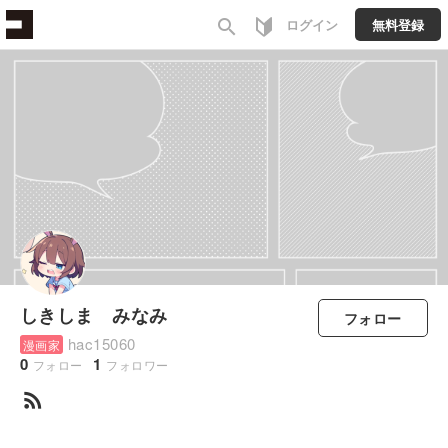
search
ログイン
無料登録
しきしま みなみ
フォロー
hac15060
漫画家
0
1
フォロー
フォロワー
rss_feed
すべて