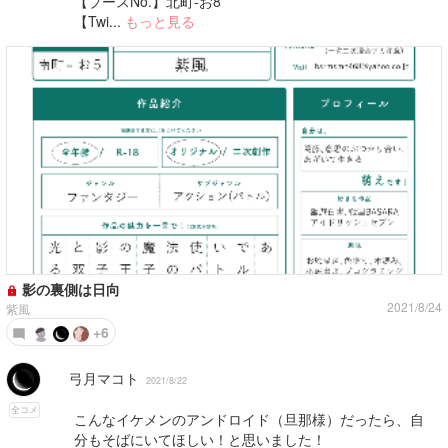
【ブースNo.】北町-お8
【Twi...
もっと見る
影の裏側は日向
2021/8/24
紫風
+6
弓月マコト
2021/8/22
全コメ
こんなイケメンのアンドロイド（旦那様）だったら、自
分もそばにいてほしい！と思いました！