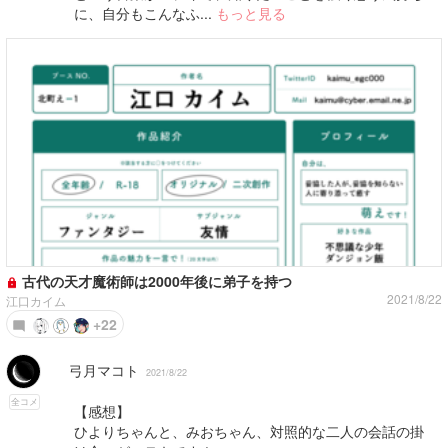
に、自分もこんなふ...
もっと見る
古代の天才魔術師は2000年後に弟子を持つ
2021/8/22
江口カイム
+22
弓月マコト
2021/8/22
全コメ
【感想】
ひよりちゃんと、みおちゃん、対照的な二人の会話の掛