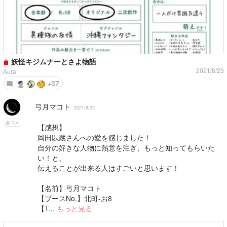
妖怪キジムナーとさよ物語
2021/8/23
Aura
+37
弓月マコト
2021/8/22
全コメ
【感想】
岡田以蔵さんへの愛を感じました！
自分の好きな人物に熱意を注ぎ、もっと知ってもらいた
い！と、
伝えることが出来る人はすごいと思います！
【名前】弓月マコト
【ブースNo.】北町-お8
【T...
もっと見る