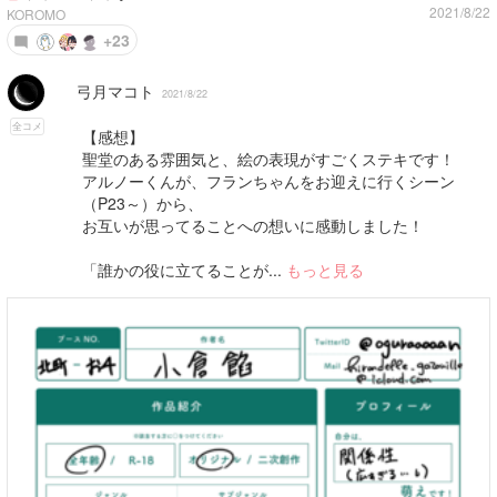
2021/8/22
KOROMO
+23
弓月マコト
2021/8/22
全コメ
【感想】
聖堂のある雰囲気と、絵の表現がすごくステキです！
アルノーくんが、フランちゃんをお迎えに行くシーン
（P23～）から、
お互いが思ってることへの想いに感動しました！
「誰かの役に立てることが...
もっと見る