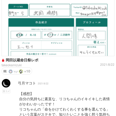
岡田以蔵命日祭レポ
2021/8/22
takeokamizuki
+10
弓月マコト
2021/8/22
全コメ
【感想】
自分の気持ちに素直な、リコちゃんのイキイキした表情
がかわいかったです！
リコちゃんの「命をかけてわくわくする事を選んでる」
という言葉がステキで、知りたいことを強く想う気持ち