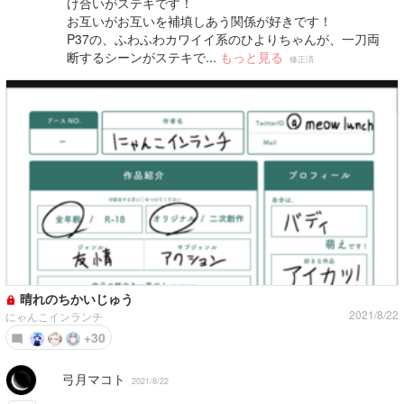
け合いがステキです！
お互いがお互いを補填しあう関係が好きです！
P37の、ふわふわカワイイ系のひよりちゃんが、一刀両
断するシーンがステキで...
もっと見る
修正済
晴れのちかいじゅう
2021/8/22
にゃんこインランチ
+30
弓月マコト
2021/8/22