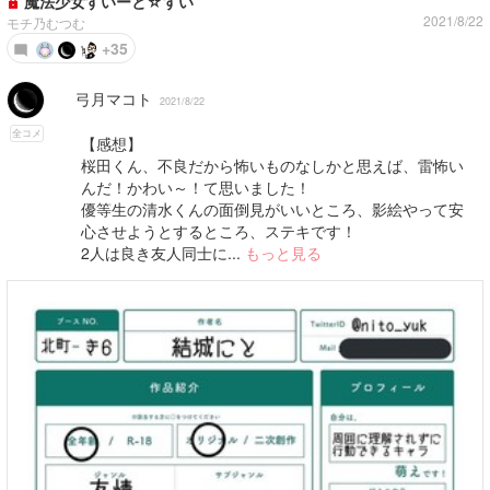
魔法少女すいーと☆すい
2021/8/22
モチ乃むつむ
+35
弓月マコト
2021/8/22
全コメ
【感想】
桜田くん、不良だから怖いものなしかと思えば、雷怖い
んだ！かわい～！て思いました！
優等生の清水くんの面倒見がいいところ、影絵やって安
心させようとするところ、ステキです！
2人は良き友人同士に...
もっと見る