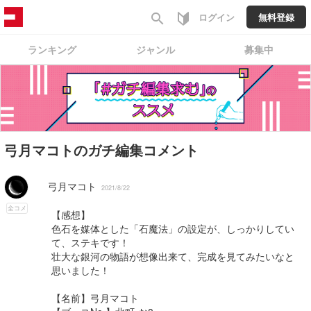
search
ログイン
無料登録
ランキング
ジャンル
募集中
弓月マコトのガチ編集コメント
弓月マコト
2021/8/22
全コメ
【感想】
色石を媒体とした「石魔法」の設定が、しっかりしてい
て、ステキです！
壮大な銀河の物語が想像出来て、完成を見てみたいなと
思いました！
【名前】弓月マコト