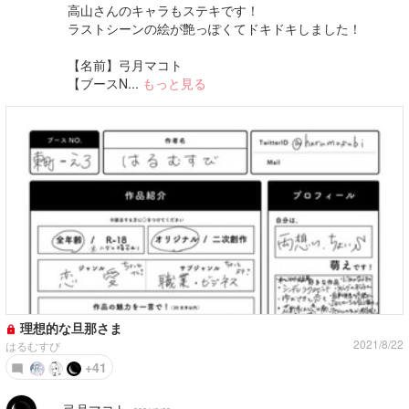
高山さんのキャラもステキです！
ラストシーンの絵が艶っぽくてドキドキしました！
【名前】弓月マコト
【ブースN...
もっと見る
理想的な旦那さま
2021/8/22
はるむすび
+41