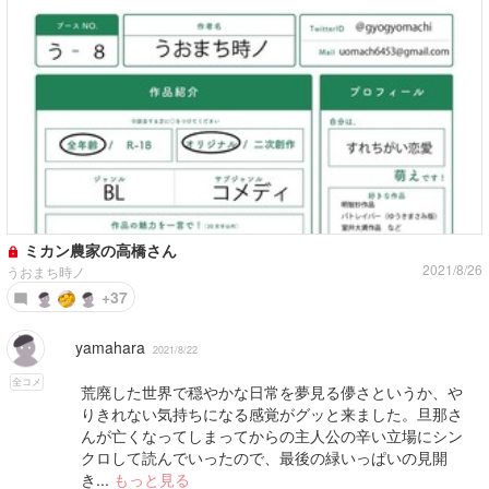
ミカン農家の高橋さん
2021/8/26
うおまち時ノ
+37
yamahara
2021/8/22
全コメ
荒廃した世界で穏やかな日常を夢見る儚さというか、や
りきれない気持ちになる感覚がグッと来ました。旦那さ
んが亡くなってしまってからの主人公の辛い立場にシン
クロして読んでいったので、最後の緑いっぱいの見開
き...
もっと見る