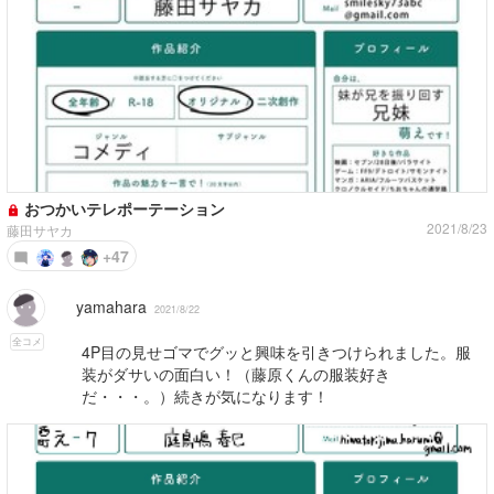
おつかいテレポーテーション
2021/8/23
藤田サヤカ
+47
yamahara
2021/8/22
全コメ
4P目の見せゴマでグッと興味を引きつけられました。服
装がダサいの面白い！（藤原くんの服装好き
だ・・・。）続きが気になります！