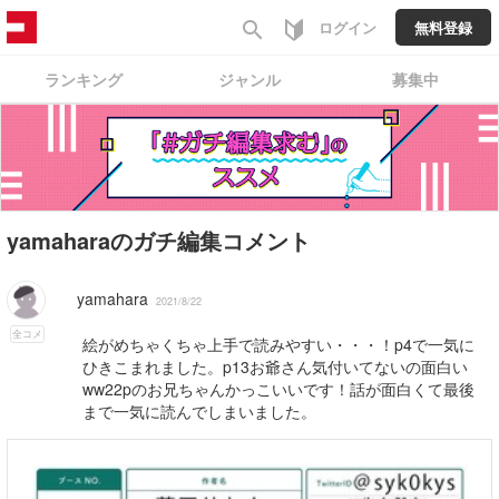
search
ログイン
無料登録
ランキング
ジャンル
募集中
yamaharaのガチ編集コメント
yamahara
2021/8/22
全コメ
絵がめちゃくちゃ上手で読みやすい・・・！p4で一気に
ひきこまれました。p13お爺さん気付いてないの面白い
ww22pのお兄ちゃんかっこいいです！話が面白くて最後
まで一気に読んでしまいました。