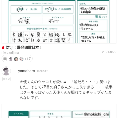
防げ！爆発四散日本！
2021/8/22
niwatorijima
+17
yamahara
2021/8/22
全コメ
天使くんのツッコミが鋭いw 「嘘だろ・・・」笑いま
した。そして7P目の貞子さんかっこ良すぎる・・・後半
はクールっぽかった天使くんが照れてるギャップがたま
らないです。