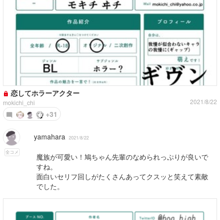
恋してホラーアクター
2021/8/22
mokichi_chi
+31
yamahara
2021/8/22
全コメ
魔族が可愛い！鳩ちゃん先輩のなめられっぷりが良いで
すね。
面白いセリフ回しがたくさんあってクスッと笑えて素敵
でした。