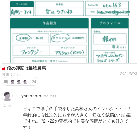
僕の師匠は最強最悪
2021/8/23
甘川うたね
+24
yamahara
2021/8/22
全コメ
ビキニで厚手の手袋をした高橋さんのインパクト・・！
年齢的にも性別的にも壁が大きく、切なく叙情的なお話
ですね。P21-22の背徳的で甘美な感情がとても好きで
す！