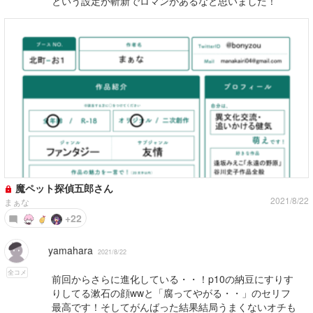
という設定が斬新でロマンがあるなと思いました！
魔ペット探偵五郎さん
2021/8/22
まぁな
+22
yamahara
2021/8/22
全コメ
前回からさらに進化している・・！p10の納豆にすりす
りしてる漱石の顔wwと「腐ってやがる・・」のセリフ
最高です！そしてがんばった結果結局うまくないオチも