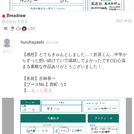
Breadraw
2021/8/22
照る向ゐ 月照る
+20
huruhayashi
2021/8/22
全コメ
【感想】とてもきゅんとしました…！折原くん…中学か
らずっと想い続けていて成就してよかったです(泣)心温
まる素敵な作品ありがとうございました！
【名前】古林香一
【ブースNo.】西町-う3
【...
もっと見る