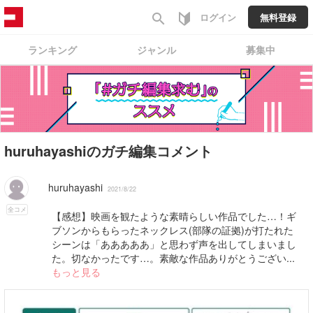
search
ログイン
無料登録
ランキング
ジャンル
募集中
huruhayashiのガチ編集コメント
huruhayashi
2021/8/22
全コメ
【感想】映画を観たような素晴らしい作品でした…！ギ
ブソンからもらったネックレス(部隊の証拠)が打たれた
シーンは「あああああ」と思わず声を出してしまいまし
た。切なかったです…。素敵な作品ありがとうござい...
もっと見る