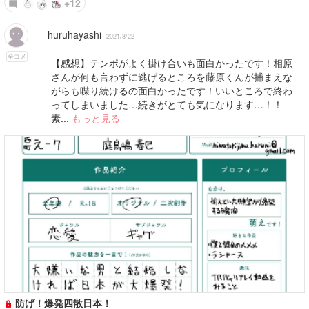
+12
huruhayashi
2021/8/22
全コメ
【感想】テンポがよく掛け合いも面白かったです！相原
さんが何も言わずに逃げるところを藤原くんが捕まえな
がらも喋り続けるの面白かったです！いいところで終わ
ってしまいました…続きがとても気になります…！！
素...
もっと見る
防げ！爆発四散日本！