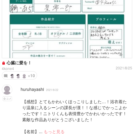
心臓に愛を！
2021/8/25
4kone4
+10
huruhayashi
2021/8/22
全コメ
【感想】とてもかわいくほっこりしました…！浴衣着た
り温泉に入るシーンの課長が漢！！な感じでかっこよか
ったです！ニトリくんも表情豊かでかわいかったです！
素敵な作品ありがとうございました！
【名前】...
もっと見る