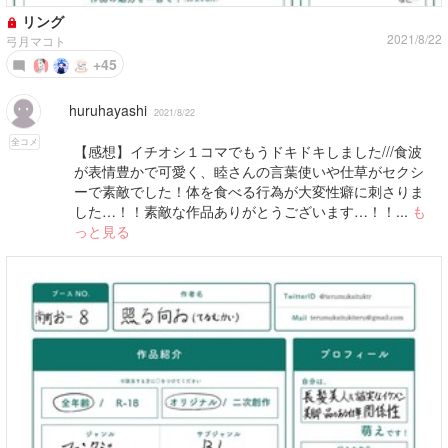
リング
2021/8/22
弓月マコト
+45
huruhayashi
2021/8/22
全コメ
【感想】イチオシ１コマでもうドキドキしました///食波
が表情豊かで可愛く、睦さんの言葉使いや仕草がセクシ
ーで素敵でした！体を食べる行為が大変性癖に刺さりま
した…！！素敵な作品ありがとうございます…！！...
も
っと見る