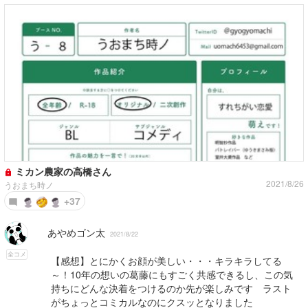
ミカン農家の高橋さん
2021/8/26
うおまち時ノ
+37
あやめゴン太
2021/8/22
全コメ
【感想】とにかくお顔が美しい・・・キラキラしてる
～！10年の想いの葛藤にもすごく共感できるし、この気
持ちにどんな決着をつけるのか先が楽しみです ラスト
がちょっとコミカルなのにクスッとなりました