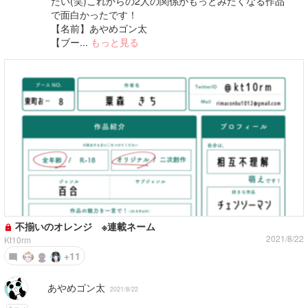
たい(笑)これからの2人の関係がもっとみたくなる作品
で面白かったです！
【名前】あやめゴン太
【ブー...
もっと見る
不揃いのオレンジ ※連載ネーム
2021/8/22
Kt10rm
+11
あやめゴン太
2021/8/22