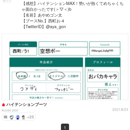
全コメ
【感想】ハイテンションMAX！勢いが熱くてめちゃくち
ゃ面白かったです(＞▽＜)b
【名前】あやめゴン太
【ブースNo.】西町お-4
【TwitterID】@aya_gon
ハイテンションブーツ
2021/8/23
kuuso poo
+25
1