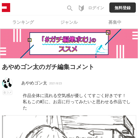
search
ログイン
無料登録
ランキング
ジャンル
募集中
あやめゴン太のガチ編集コメント
あやめゴン太
2021/8/23
全コメ
作品全体に流れる空気感が優しくてすごく好きです！
私もこの町に、お店に行ってみたいと思わせる作品でし
た