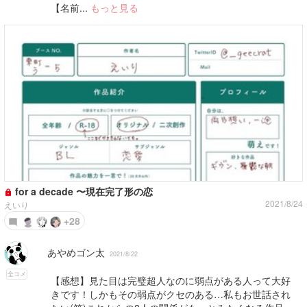
【名前...
もっと見る
for a decade 〜現在完了形の恋
2021/8/24
えいり
+28
あやめゴン太
2021/8/22
全コメ
【感想】見た目は完璧超人なのに弱点がある人って大好
きです！しかもその弱点がクセのある…私もお世話され