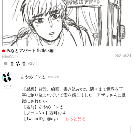
みなとアパート 出逢い編
2021/8/24
erina5577
+23
あやめゴン太
2021/8/22
全コメ
【感想】背景、線画、書き込みetc…隅々まで世界を丁
寧に創り込まれていて愛を感じました アザミさんに足
蹴にされたい！
【名前】あやめゴン太
【ブースNo.】西町お-4
【TwitterID】@aya_...
もっと見る