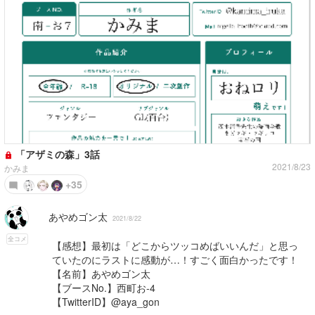
「アザミの森」3話
2021/8/23
かみま
+35
あやめゴン太
2021/8/22
全コメ
【感想】最初は「どこからツッコめばいいんだ」と思っ
ていたのにラストに感動が…！すごく面白かったです！
【名前】あやめゴン太
【ブースNo.】西町お-4
【TwitterID】@aya_gon