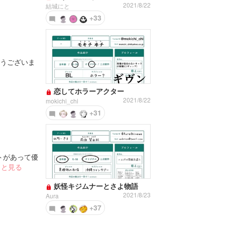
2021/8/22
結城にと
+33
とうございま
恋してホラーアクター
2021/8/22
mokichi_chi
+31
トがあって優
っと見る
妖怪キジムナーとさよ物語
2021/8/23
Aura
+37