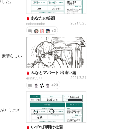
ました。
あなたの笑顔
2021/8/25
nobemnobe
+2
。素晴らしい
みなとアパート 出逢い編
2021/8/24
erina5577
+23
りがとうござ
いずれ雨明け杜若