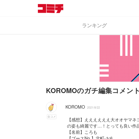
ランキング
KOROMOのガチ編集コメン
KOROMO
2021/8/22
全コメ
【感想】ええええええ大オオヤマネ
の姿も綺麗です…！とっても良い作
【名前】ころも
【ブースNo.】北町-お6