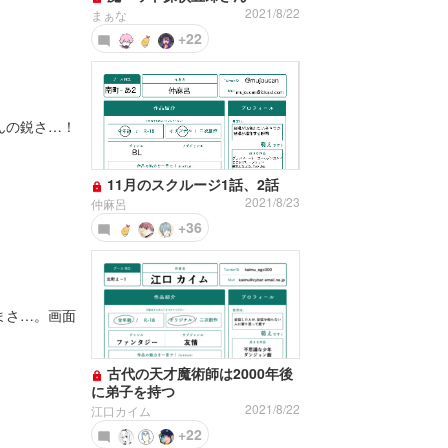
2021/8/22
まぁな
+22
んの鋭さ…！
11月のスクルージ1話、2話
2021/8/23
仲麻呂
+36
まさ…。画面
古代の天才魔術師は2000年後
に弟子を持つ
2021/8/22
江口カイム
+22