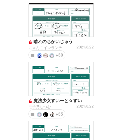
晴れのちかいじゅう
2021/8/22
にゃんこインランチ
+30
魔法少女すいーと☆すい
2021/8/22
モチ乃むつむ
+35