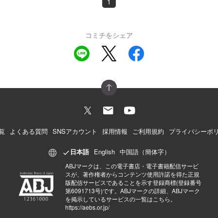
1
コミチをシェア
覧
よくある質問
SNSアカウント
採用情報
ご利用規約
プライバシーポ
日本語
English
中国語（簡体字）
ABJマークは、この電子書店・電子書籍配信サービ
スが、著作権者からコンテンツ使用許諾を得た正規
版配信サービスであることを示す登録商標(登録番号
第6091713号)です。ABJマークの詳細、ABJマーク
を掲示しているサービスの一覧はこちら。
https://aebs.or.jp/