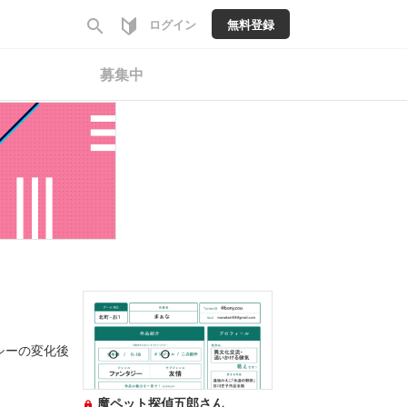
search
ログイン
無料登録
募集中
シーの変化後
魔ペット探偵五郎さん