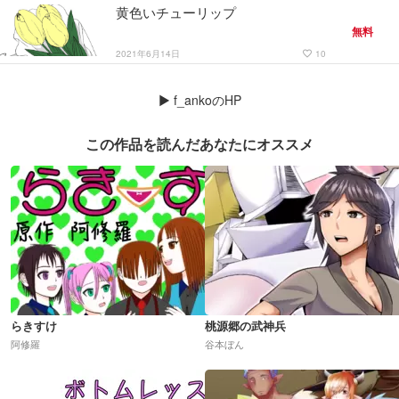
黄色いチューリップ
無料
2021年6月14日
10
favorite_border
▶
f_ankoのHP
この作品を読んだあなたにオススメ
らきすけ
桃源郷の武神兵
阿修羅
谷本ぼん