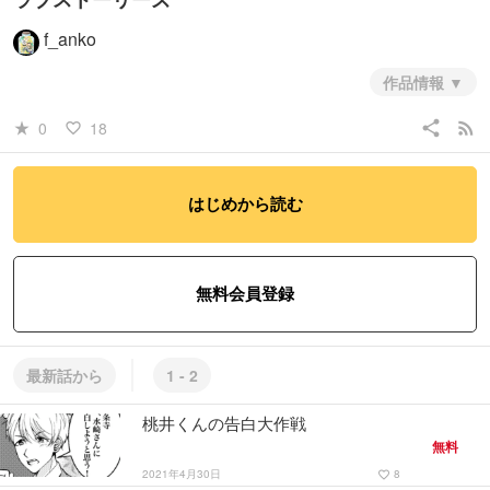
f_anko
作品情報
share
rss_feed
0
18
star_rate
favorite_border
はじめから読む
無料会員登録
最新話から
1 - 2
桃井くんの告白大作戦
無料
2021年4月30日
8
favorite_border