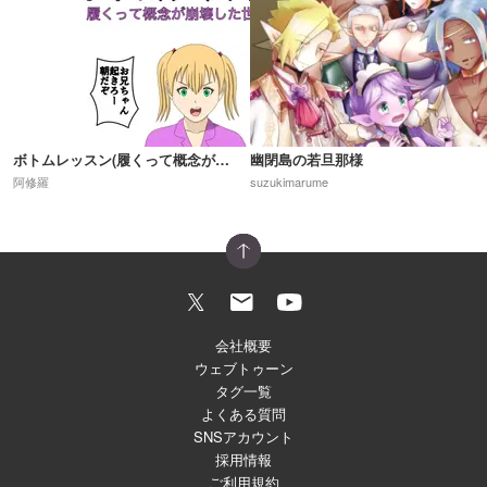
ボトムレッスン(履くって概念が崩壊した世界)R18
幽閉島の若旦那様
阿修羅
suzukimarume
会社概要
ウェブトゥーン
タグ一覧
よくある質問
SNSアカウント
採用情報
ご利用規約