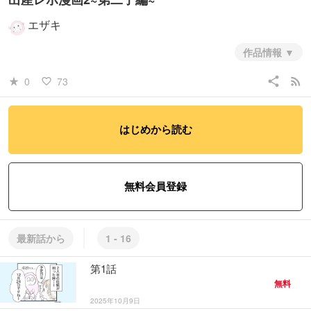
エザキ
作品情報
share
rss_feed
0
73
star_rate
favorite_border
#ノンフィクション・エッセイ
#日常系
はじめから読む
#ヒューマン・ドラマ
無料会員登録
最新話から
1 - 16
第1話
無料
2025年10月9日