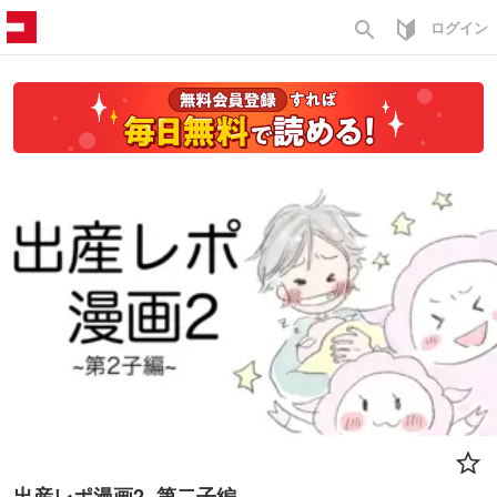
search
ログイン
出産レポ漫画2~第二子編~