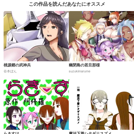
この作品を読んだあなたにオススメ
桃源郷の武神兵
幽閉島の若旦那様
谷本ぼん
suzukimarume
らきすけ
魔法下着シタギリスズメ