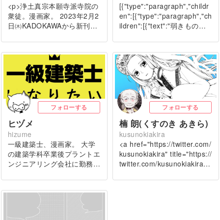
<p>浄土真宗本願寺派寺院の
[{"type":"paragraph","childr
衆徒。漫画家。 2023年2月2
en":[{"type":"paragraph","ch
日㈭KADOKAWAから新刊…
ildren":[{"text":"弱きもの…
フォローする
フォローする
ヒヅメ
楠 朗(くすのき あきら)
hizume
kusunokiakira
一級建築士、漫画家。 大学
<a href="https://twitter.com/
の建築学科卒業後プラントエ
kusunokiakira" title="https://
ンジニアリング会社に勤務…
twitter.com/kusunokiakira…