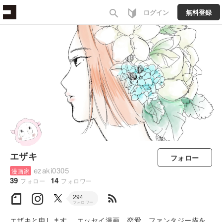
search
ログイン
無料登録
エザキ
フォロー
ezaki0305
漫画家
39
14
フォロー
フォロワー
rss_feed
294
フォロワー
エザキと申します。 エッセイ漫画、恋愛、ファンタジー描を