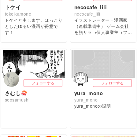
トケイ
necocafe_lili
tokeikamone
necocafe_lili
トケイと申します。ほっこり
イラストレーター・漫画家
としたゆるい漫画が得意で
（連載準備中） ゲーム会社
す！
を脱サラ→個人事業主（フ…
フォローする
フォローする
さむし🍣
yura_mono
seosamushi
yura_mono
yura_monoの説明