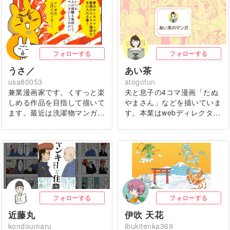
フォローする
フォローする
うさ／
あい茶
usa80053
atogofun
兼業漫画家です。くすっと楽
夫と息子の4コマ漫画「たぬ
しめる作品を目指して描いて
やまさん」などを描いていま
ます。最近は洗濯物マンガ…
す。本業はwebディレクタ…
フォローする
フォローする
近藤丸
伊吹 天花
kondoumaru
ibukitenka369